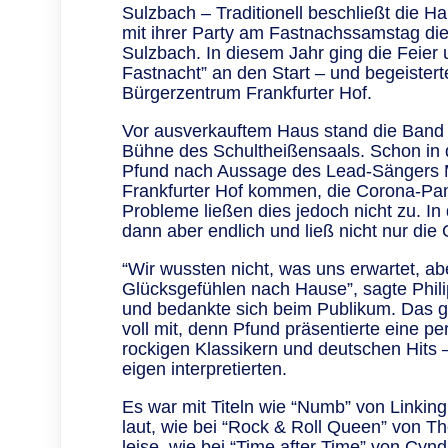
Sulzbach – Traditionell beschließt die H
mit ihrer Party am Fastnachssamstag die 
Sulzbach. In diesem Jahr ging die Feie
Fastnacht” an den Start – und begeister
Bürgerzentrum Frankfurter Hof.
Vor ausverkauftem Haus stand die Band 
Bühne des Schultheißensaals. Schon in 
Pfund nach Aussage des Lead-Sängers M
Frankfurter Hof kommen, die Corona-Pa
Probleme ließen dies jedoch nicht zu. In
dann aber endlich und ließ nicht nur die
“Wir wussten nicht, was uns erwartet, ab
Glücksgefühlen nach Hause”, sagte Phi
und bedankte sich beim Publikum. Das 
voll mit, denn Pfund präsentierte eine p
rockigen Klassikern und deutschen Hits –
eigen interpretierten.
Es war mit Titeln wie “Numb” von Linkin
laut, wie bei “Rock & Roll Queen” von 
leise, wie bei “Time after Time” von Cyn