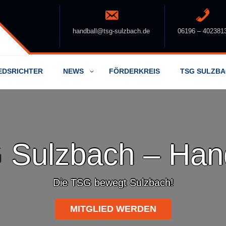
handball@tsg-sulzbach.de
06196 – 402381
EDSRICHTER
NEWS
FÖRDERKREIS
TSG SULZB
Sulzbach – Han
Die TSG bewegt Sulzbach!
MITGLIED WERDEN