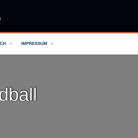
3
ACH
IMPRESSUM
dball