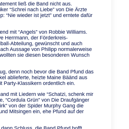
tement ließ die Band nicht aus.
er “Schrei nach Liebe” von Die Ärzte
p: “Nie wieder ist jetzt” und erntete dafür
nd mit “Angels” von Robbie Williams.
e Herrmann, der Förderkreis-
ball-Abteilung, gewünscht und auch
ach Aussage von Philipp normalerweise
, wollten sie diesen besonderen Wunsch
ug, denn noch bevor die Band Pfund das
el ablieferte, heizte Maine Bäänd aus
 Party-Klassikern ordentlich ein.
and mit Liedern wie “Schatzi, schenk mir
se, “Cordula Grün” von Die Draufgänger
irk” von der Spider Murphy Gang die
d Mitsingen ein, ehe Pfund auf der
 dann Schluss, die Band Pfund hofft