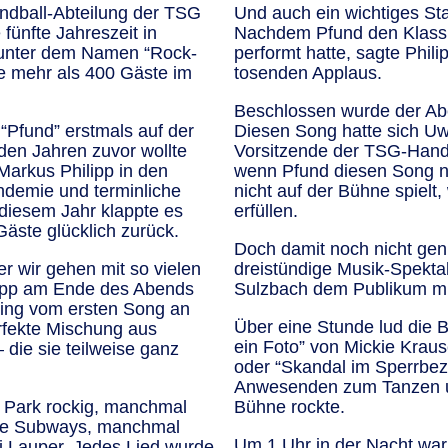
andball-Abteilung der TSG
Und auch ein wichtiges Sta
fünfte Jahreszeit in
Nachdem Pfund den Klassik
r unter dem Namen “Rock-
performt hatte, sagte Philip
te mehr als 400 Gäste im
tosenden Applaus.
Beschlossen wurde der Abe
“Pfund” erstmals auf der
Diesen Song hatte sich Uw
den Jahren zuvor wollte
Vorsitzende der TSG-Hand
arkus Philipp in den
wenn Pfund diesen Song n
ndemie und terminliche
nicht auf der Bühne spielt
 diesem Jahr klappte es
erfüllen.
 Gäste glücklich zurück.
Doch damit noch nicht gen
er wir gehen mit so vielen
dreistündige Musik-Spektak
lipp am Ende des Abends
Sulzbach dem Publikum mit
ging vom ersten Song an
Über eine Stunde lud die B
erfekte Mischung aus
ein Foto” von Mickie Krau
 die sie teilweise ganz
oder “Skandal im Sperrbez
Anwesenden zum Tanzen un
g Park rockig, manchmal
Bühne rockte.
The Subways, manchmal
Um 1 Uhr in der Nacht war
di Lauper. Jedes Lied wurde