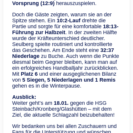
Vorsprung (12:9)
herauszuspielen.
Doch die Gäste zeigten, warum sie an der
Spitze stehen. Ein
10:2-Lauf
drehte die
Partie und sorgte für eine komfortable
18:13-
Führung zur Halbzeit
. In der zweiten Hälfte
wurde der Kräfteunterschied deutlicher.
Seulberg spielte routiniert und kontrollierte
das Geschehen. Am Ende steht eine
32:37
Niederlage
zu Buche. Auch wenn die Punkte
diesmal beim Gegner bleiben, kann man auf
ein erfolgreiches Handballjahr zurückblicken.
Mit
Platz 6
und einer ausgeglichenen Bilanz
von
5 Siegen, 5 Niederlagen und 1 Remis
gehen es in die Winterpause.
Ausblick:
Weiter geht’s am
18.01.
gegen die HSG
Steinbach/Kronberg/Glashütten – mit dem
Ziel, die aktuelle Schlagzahl beizubehalten!
Wir bedanken uns bei allen Zuschauern und
Fans für die Unterstützung und wünschen