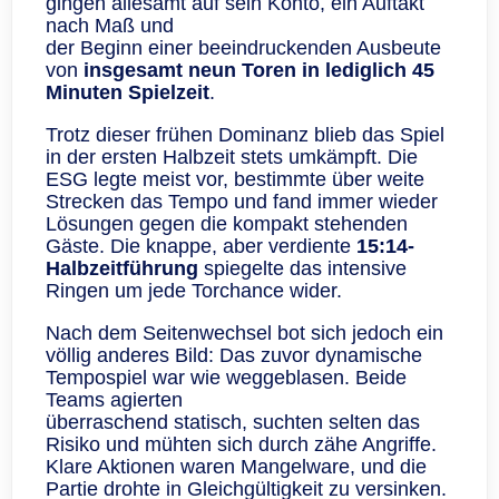
gingen allesamt auf sein Konto, ein Auftakt
nach Maß und
der Beginn einer beeindruckenden Ausbeute
von
insgesamt neun Toren in lediglich 45
Minuten Spielzeit
.
Trotz dieser frühen Dominanz blieb das Spiel
in der ersten Halbzeit stets umkämpft. Die
ESG legte meist vor, bestimmte über weite
Strecken das Tempo und fand immer wieder
Lösungen gegen die kompakt stehenden
Gäste. Die knappe, aber verdiente
15:14-
Halbzeitführung
spiegelte das intensive
Ringen um jede Torchance wider.
Nach dem Seitenwechsel bot sich jedoch ein
völlig anderes Bild: Das zuvor dynamische
Tempospiel war wie weggeblasen. Beide
Teams agierten
überraschend statisch, suchten selten das
Risiko und mühten sich durch zähe Angriffe.
Klare Aktionen waren Mangelware, und die
Partie drohte in Gleichgültigkeit zu versinken.