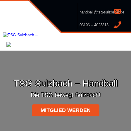
handball@tsg-sulzbach.de
06196 – 4023813
TSG Sulzbach – Handball
Die TSG bewegt Sulzbach!
MITGLIED WERDEN