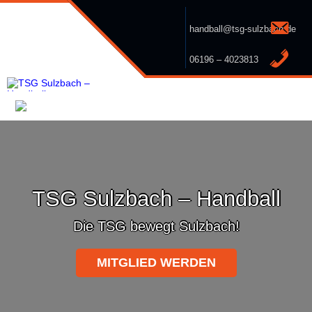
handball@tsg-sulzbach.de
06196 – 4023813
TSG Sulzbach – Handball
Die TSG bewegt Sulzbach!
MITGLIED WERDEN